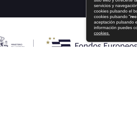
sitio web y ofrecerte 
servicios y navegació
cookies pulsando el b
cookies pulsando "
rec
aceptación pulsando e
información puedes c
cookies.
ondos Europeos, cuyo objetivo es el refuerzo del crecimiento sostenib
 de reforzar el crecimiento sostenible y la competitividad de las pym
de Comercio de Granada.
#EuropaSeSiente
Fondo Europeo de Desarrollo Regional, cuyo objetivo es promover el de
n marcha un Plan de Acción con el objetivo de mejorar la competitivid
poyo del Programa Pyme Innova de la Cámara de Comercio de Granada.