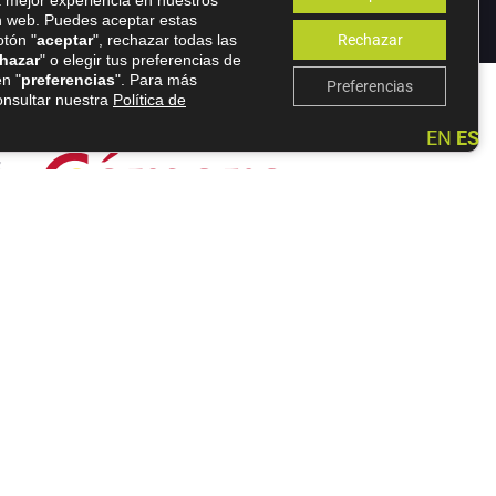
la mejor experiencia en nuestros
n web. Puedes aceptar estas
otón "
aceptar
", rechazar todas las
Rechazar
hazar
" o elegir tus preferencias de
n "
preferencias
". Para más
Preferencias
onsultar nuestra
Política de
EN
ES
le y la competitividad de las PYMES, y gracias al cual
es durante el año 2024. Para ello ha contado con el
sarrollo tecnológico, la innovación y una
ad empresarial apoyada en la innovación de la pyme,
#EuropaSeSiente