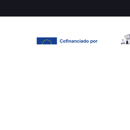
PYME SOSTENIBLE
CONECTEL ASESORES S.L.
ha sido beneficiaria de F
ha puesto en marcha un Plan de Acción con el objetivo
apoyo del Programa Pyme Sostenible de la Cámara 
PYME INNOVA
CONECTEL ASESORES S.L.
ha sido beneficiaria del 
investigación de calidad, gracias al cual ha puesto e
durante el año 2024. Para ello ha contado con el a