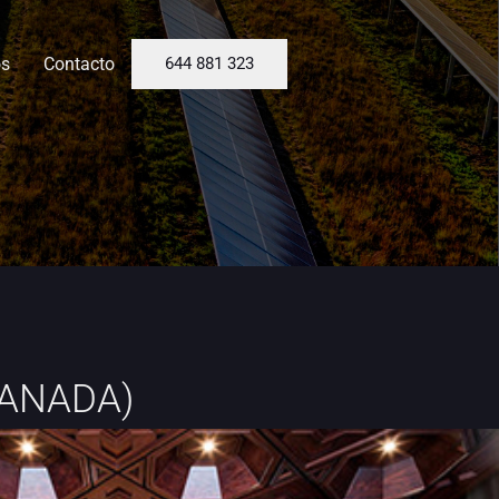
os
Contacto
644 881 323
GRANADA)